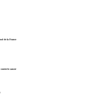
 de la France
ntre le cancer