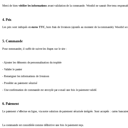
Merci de bien
vérifier les informations
avant validation de la commande. Woodid ne saurait être tenu responsabl
4. Prix
Les prix sont indiqués en
euros TTC
, hors frais de livraison (ajoutés au moment de la commande). Woodid se r
5. Commande
Pour commander, il suffit de suivre les étapes sur le site :
- Ajouter les éléments de personnalisation du trophée
- Valider le panier
- Renseigner les informations de livraison
- Procéder au paiement sécurisé
- Une confirmation de commande est envoyée par e-mail une fois le paiement validé.
6. Paiement
Le paiement s’effectue en ligne, via notre solution de paiement sécurisée intégrée. Sont acceptés : cartes bancai
La commande est considérée comme définitive une fois le paiement reçu.