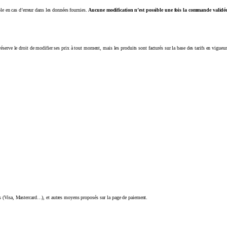
e en cas d’erreur dans les données fournies.
Aucune modification n’est possible une fois la commande validée
éserve le droit de modifier ses prix à tout moment, mais les produits sont facturés sur la base des tarifs en vigu
res (Visa, Mastercard…), et autres moyens proposés sur la page de paiement.