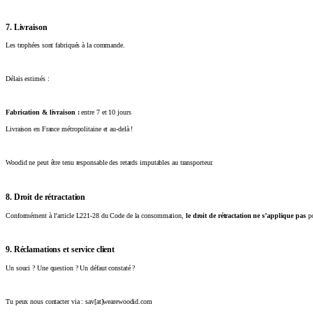
7. Livraison
Les trophées sont fabriqués à la commande.
Délais estimés :
Fabrication & livraison :
entre 7 et 10 jours
Livraison en France métropolitaine et au-delà !
Woodid ne peut être tenu responsable des retards imputables au transporteur.
8. Droit de rétractation
Conformément à l’article L221-28 du Code de la consommation,
le droit de rétractation ne s’applique pas
po
9. Réclamations et service client
Un souci ? Une question ? Un défaut constaté ?
Tu peux nous contacter via : sav[at]wearewoodid.com