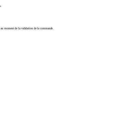
.
eur au moment de la validation de la commande.