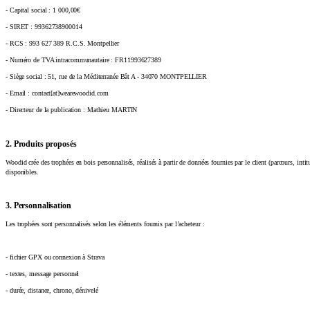
- Capital social : 1 000,00€
- SIRET : 99362738900014
- RCS : 993 627 389 R.C.S. Montpellier
- Numéro de TVA intracommunautaire : FR11993627389
- Siège social : 51, rue de la Méditerranée Bât A - 34070 MONTPELLIER
- Email : contact[at]wearewoodid.com
- Directeur de la publication : Mathieu MARTIN
2. Produits proposés
Woodid crée des trophées en bois personnalisés, réalisés à partir de données fournies par le client (parcours, inti
disponibles.
3. Personnalisation
Les trophées sont personnalisés selon les éléments fournis par l’acheteur :
- fichier GPX ou connexion à Strava
- textes, message personnel
- durée, distance, chrono, dénivelé