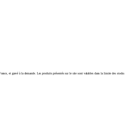
France, et gravé à la demande. Les produits présentés sur le site sont valables dans la limite des stocks