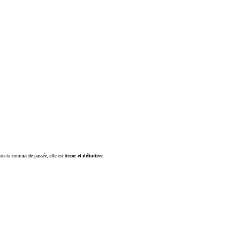
fois ta commande passée, elle est
ferme et définitive
.