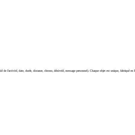
tulé de l'activité, date, durée, distance, chrono, dénivelé, message personnel). Chaque objet est unique, fabriqué en 