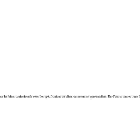
ur les biens confectionnés selon les spécifications du client ou nettement personnalisés. En d’autres termes : une 